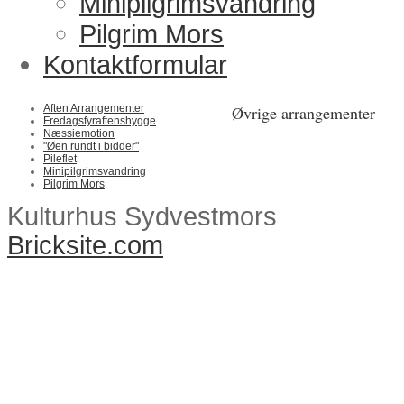
Minipilgrimsvandring
Pilgrim Mors
Kontaktformular
Aften Arrangementer
Øvrige arrangementer
Fredagsfyraftenshygge
Næssiemotion
"Øen rundt i bidder"
Pileflet
Minipilgrimsvandring
Pilgrim Mors
Kulturhus Sydvestmors
Bricksite.com