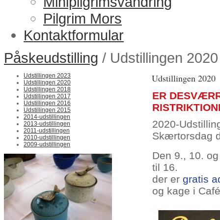
Minipilgrimsvandring
Pilgrim Mors
Kontaktformular
Påskeudstilling
/ Udstillingen 2020
Udstillingen 2023
Udstillingen 2020
Udstillingen 2020
Udstillingen 2018
ER DESVÆRRE
Udstillingen 2017
Udstillingen 2016
RISTRIKTION
Udstillingen 2015
2014-udstillingen
2020-Udstillin
2013-udstillingen
2011-udstillingen
Skærtorsdag de
2010-udstillingen
2009-udstillingen
Den 9., 10. og 
til 16.
der er
gratis 
og kage i Caf