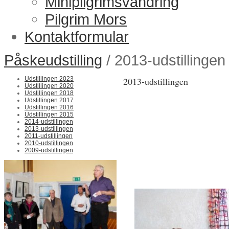
Minipilgrimsvandring
Pilgrim Mors
Kontaktformular
Påskeudstilling
/ 2013-udstillingen
Udstillingen 2023
2013-udstillingen
Udstillingen 2020
Udstillingen 2018
Efter et års pause blev der igen
Udstillingen 2017
skole.
Udstillingen 2016
Udstillingen 2015
2014-udstillingen
Udstillingen åbnedes af viceb
2013-udstillingen
Børge Nørgaard Asmussen
s
2011-udstillingen
2010-udstillingen
En bred vifte af kunstarter var 
2009-udstillingen
som professionelle.
I alt var der tilmeldt 45 udstiller
Udstillingen blev besøgt af ov
Henning Iversens prolog kan